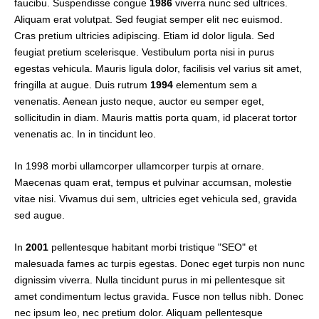
faucibu. Suspendisse congue
1986
viverra nunc sed ultrices.
Aliquam erat volutpat. Sed feugiat semper elit nec euismod.
Cras pretium ultricies adipiscing. Etiam id dolor ligula. Sed
feugiat pretium scelerisque. Vestibulum porta nisi in purus
egestas vehicula. Mauris ligula dolor, facilisis vel varius sit amet,
fringilla at augue. Duis rutrum
1994
elementum sem a
venenatis. Aenean justo neque, auctor eu semper eget,
sollicitudin in diam. Mauris mattis porta quam, id placerat tortor
venenatis ac. In in tincidunt leo.
In 1998 morbi ullamcorper ullamcorper turpis at ornare.
Maecenas quam erat, tempus et pulvinar accumsan, molestie
vitae nisi. Vivamus dui sem, ultricies eget vehicula sed, gravida
sed augue.
In
2001
pellentesque habitant morbi tristique "SEO" et
malesuada fames ac turpis egestas. Donec eget turpis non nunc
dignissim viverra. Nulla tincidunt purus in mi pellentesque sit
amet condimentum lectus gravida. Fusce non tellus nibh. Donec
nec ipsum leo, nec pretium dolor. Aliquam pellentesque