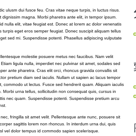
ulusm dui fusce feu. Cras vitae neque turpis, in luctus risus.
t dignissim magna. Morbi pharetra ante elit, in tempor ipsum.
 nulla elit, vitae feugiat est. Donec at lorem ac dolor venenatis
tis turpis eget eros semper feugiat. Donec suscipit aliquam tellus
 eget sed mi. Suspendisse potenti. Phasellus adipiscing vulputate
ellentesque molestie posuere metus nec faucibus. Nam velit
tiam ligula nulla, imperdiet nec pulvinar sit amet, sodales sed
r ante pharetra. Cras elit orci, rhoncus gravida convallis sit
ctor pretium diam sed iaculis. Nullam ut sapien ac lacus tempor
 et, commodo ut lectus. Fusce sed hendrerit quam. Aliquam iaculis
. Morbi urna tellus, sollicitudin non consequat quis, cursus in
attis nec quam. Suspendisse potenti. Suspendisse pretium arcu
mst.
nec, fringilla sit amet velit. Pellentesque ante nunc, posuere sit
corper sagittis lorem non rhoncus. In interdum urna dui, quis
isl vel dolor tempus id commodo sapien scelerisque.