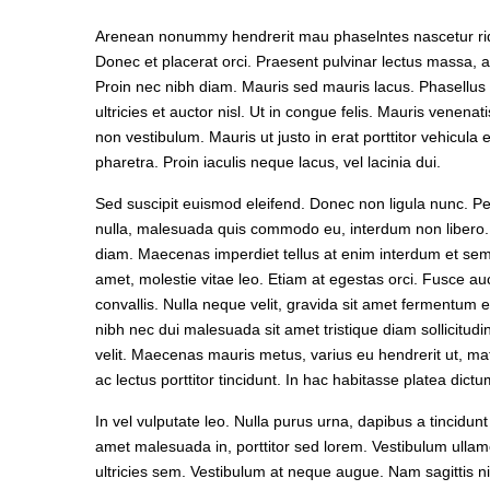
Arenean nonummy hendrerit mau phaselntes nascetur ridic 
Donec et placerat orci. Praesent pulvinar lectus massa, a
Proin nec nibh diam. Mauris sed mauris lacus. Phasellus id
ultricies et auctor nisl. Ut in congue felis. Mauris venena
non vestibulum. Mauris ut justo in erat porttitor vehicula
pharetra. Proin iaculis neque lacus, vel lacinia dui.
Sed suscipit euismod eleifend. Donec non ligula nunc. P
nulla, malesuada quis commodo eu, interdum non libero. E
diam. Maecenas imperdiet tellus at enim interdum et sempe
amet, molestie vitae leo. Etiam at egestas orci. Fusce au
convallis. Nulla neque velit, gravida sit amet fermentum
nibh nec dui malesuada sit amet tristique diam sollicitudin
velit. Maecenas mauris metus, varius eu hendrerit ut, m
ac lectus porttitor tincidunt. In hac habitasse platea dictu
In vel vulputate leo. Nulla purus urna, dapibus a tincidunt 
amet malesuada in, porttitor sed lorem. Vestibulum ullam
ultricies sem. Vestibulum at neque augue. Nam sagittis n