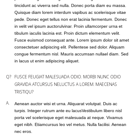
tincidunt ac viverra sed nulla. Donec porta diam eu massa.
Quisque diam lorem interdum vapibus ac scelerisque vitae
pede. Donec eget tellus non erat lacinia fermentum. Donec
in velit vel ipsum auctorulvinar. Proin ullamcorper urna et
tibulum iaculis lacinia est. Proin dictum elementum velit.
Fusce euismod consequat ante. Lorem ipsum dolor sit amet
consectetuer adipiscing elit. Pellentese sed dolor. Aliquam
congue fermentum nisl. Mauris accumsan nullael diam. Sed
in lacus ut enim adipiscing aliquet.
Q?
FUSCE FEUGIAT MALESUADA ODIO. MORBI NUNC ODIO
GRAVIDA ATCURSUS NELUCTUS A LOREM. MAECENAS
TRISTIQU?
A.
Aenean auctor wisi et urna. Aliquarat volutpat. Duis ac
turpis. Integer rutrum ante eu lacusVestibulum libero nisl
porta vel scelerisque eget malesuada at neque. Vivamus
eget nibh. Etiamcursus leo vel metus. Nulla facilisi. Aenean
nec eros.