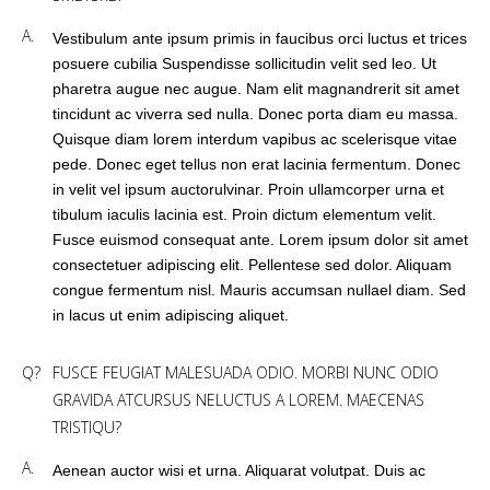
A.
Vestibulum ante ipsum primis in faucibus orci luctus et trices
posuere cubilia Suspendisse sollicitudin velit sed leo. Ut
pharetra augue nec augue. Nam elit magnandrerit sit amet
tincidunt ac viverra sed nulla. Donec porta diam eu massa.
Quisque diam lorem interdum vapibus ac scelerisque vitae
pede. Donec eget tellus non erat lacinia fermentum. Donec
in velit vel ipsum auctorulvinar. Proin ullamcorper urna et
tibulum iaculis lacinia est. Proin dictum elementum velit.
Fusce euismod consequat ante. Lorem ipsum dolor sit amet
consectetuer adipiscing elit. Pellentese sed dolor. Aliquam
congue fermentum nisl. Mauris accumsan nullael diam. Sed
in lacus ut enim adipiscing aliquet.
Q?
FUSCE FEUGIAT MALESUADA ODIO. MORBI NUNC ODIO
GRAVIDA ATCURSUS NELUCTUS A LOREM. MAECENAS
TRISTIQU?
A.
Aenean auctor wisi et urna. Aliquarat volutpat. Duis ac