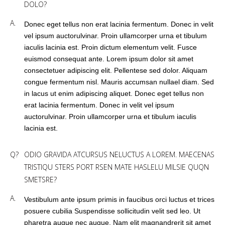
DOLO?
A.
Donec eget tellus non erat lacinia fermentum. Donec in velit
vel ipsum auctorulvinar. Proin ullamcorper urna et tibulum
iaculis lacinia est. Proin dictum elementum velit. Fusce
euismod consequat ante. Lorem ipsum dolor sit amet
consectetuer adipiscing elit. Pellentese sed dolor. Aliquam
congue fermentum nisl. Mauris accumsan nullael diam. Sed
in lacus ut enim adipiscing aliquet. Donec eget tellus non
erat lacinia fermentum. Donec in velit vel ipsum
auctorulvinar. Proin ullamcorper urna et tibulum iaculis
lacinia est.
Q?
ODIO GRAVIDA ATCURSUS NELUCTUS A LOREM. MAECENAS
TRISTIQU STERS PORT RSEN MATE HASLELU MILSIE QUQN
SMETSRE?
A.
Vestibulum ante ipsum primis in faucibus orci luctus et trices
posuere cubilia Suspendisse sollicitudin velit sed leo. Ut
pharetra augue nec augue. Nam elit magnandrerit sit amet