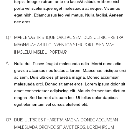
turpis. Integer rutrum ante eu lacusVestibulum libero nisl
porta vel scelerisque eget malesuada at neque. Vivamus
eget nibh. Etiamcursus leo vel metus. Nulla facilisi. Aenean
nec eros.
Q?
MAECENAS TRISTIQUE ORCI AC SEM. DUIS ULTRICIHRE TRA
MAGNAUAE AB ILLO INVENTOA STER PORT RSEN MAET
JHASLELU MISLEUI PORTAU?
A.
Nulla dui. Fusce feugiat malesuada odio. Morbi nunc odio
gravida atcursus nec luctus a lorem. Maecenas tristique orci
ac sem. Duis ultricies pharetra magna. Donec accumsan
malesuada orci. Donec sit amet eros. Lorem ipsum dolor sit
amet consectetuer adipiscing elit. Mauris fermentum dictum
magna. Sed laoreet aliquam leo. Ut tellus dolor dapibus
eget elementum vel cursus eleifend elit.
Q?
DUIS ULTRICIES PHARETRA MAGNA. DONEC ACCUMSAN
MALESUADA ORCINEC SIT AMET EROS. LOREM IPSUM